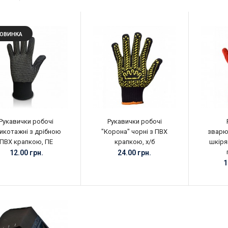
ОВИНКА
Рукавички робочі
Рукавички робочі
икотажні з дрібною
"Корона" чорні з ПВХ
зварю
ПВХ крапкою, ПЕ
крапкою, х/б
шкірян
12.00 грн.
24.00 грн.
1