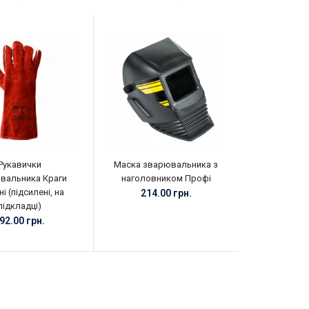
Рукавички
Маска зварювальника з
вальника Краги
наголовником Профі
і (підсилені, на
214.00 грн.
підкладці)
92.00 грн.