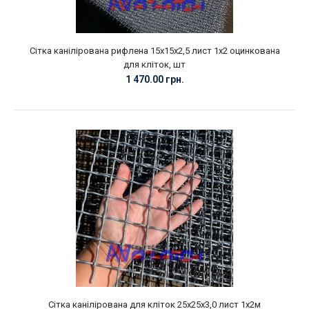
Сітка канілірована рифлена 15х15х2,5 лист 1х2 оцинкована
для кліток, шт
1 470.00 грн.
Сітка канілірована для кліток 25х25х3,0 лист 1х2м