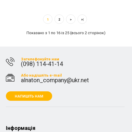
1
2
>
>|
Показано з 1 по 16 із 25 (всього 2 сторінок)
Зателефонуйте нам
(098) 114-41-14
Або надішліть e-mail
alnaton_company@ukr.net
НАПИШІТЬ НАМ
Iнформація