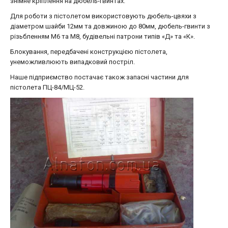
знімне кріплення на дюбель-гвинтах.
Для роботи з пістолетом використовують дюбель-цвяхи з
діаметром шайби 12мм та довжиною до 80мм, дюбель-гвинти з
різьбленням М6 та М8, будівельні патрони типів «Д» та «К».
Блокування, передбачені конструкцією пістолета,
унеможливлюють випадковий постріл.
Наше підприємство постачає також запасні частини для
пістолета ПЦ-84/МЦ-52.