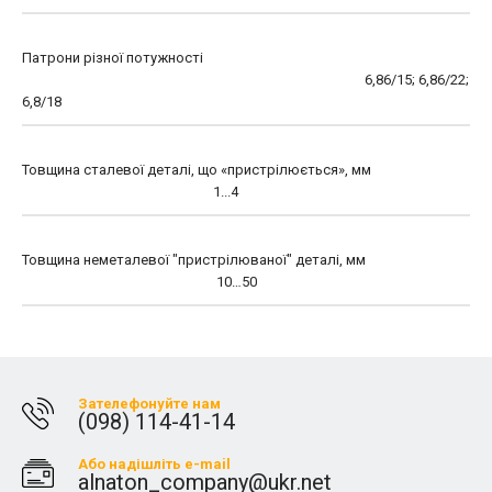
Патрони різної потужності
6,86/15; 6,86/22;
6,8/18
Товщина сталевої деталі, що «пристрілюється», мм
1...4
Товщина неметалевої "пристрілюваної" деталі, мм
10…50
Зателефонуйте нам
(098) 114-41-14
Або надішліть e-mail
alnaton_company@ukr.net