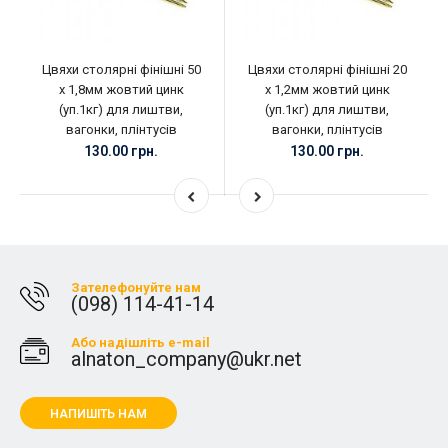
Цвяхи столярні фінішні 50
Цвяхи столярні фінішні 20
х 1,8мм жовтий цинк
х 1,2мм жовтий цинк
(уп.1кг) для лиштви,
(уп.1кг) для лиштви,
вагонки, плінтусів
вагонки, плінтусів
130.00 грн.
130.00 грн.
Зателефонуйте нам
(098) 114-41-14
Або надішліть e-mail
alnaton_company@ukr.net
НАПИШІТЬ НАМ