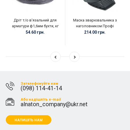
Дріт т/о в'язальний для
Маска зварювальника з
арматури ф1,6мм бухти, кг
наголовником Профі
54.60 грн.
214.00 грн.
Зателефонуйте нам
(098) 114-41-14
Або надішліть e-mail
alnaton_company@ukr.net
НАПИШІТЬ НАМ